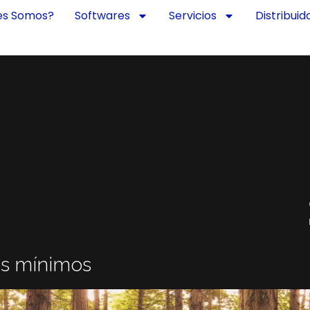
es Somos?
Softwares
Servicios
Distribuid
es mínimos