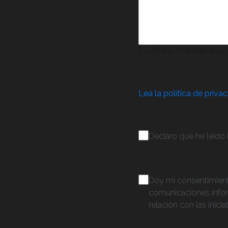
Escribe tu mensaje aquí
Lea la política de priva
Consenso
(Obligatorio)
Declaro que he leído l
Consenso
Doy mi consentimiento
comunicaciones inform
relación con las inic