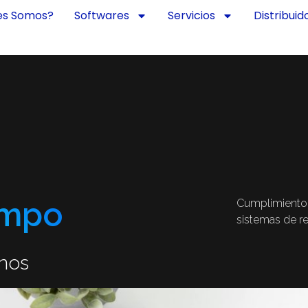
es Somos?
Softwares
Servicios
Distribuid
empo
Cumplimiento 
sistemas de r
nos