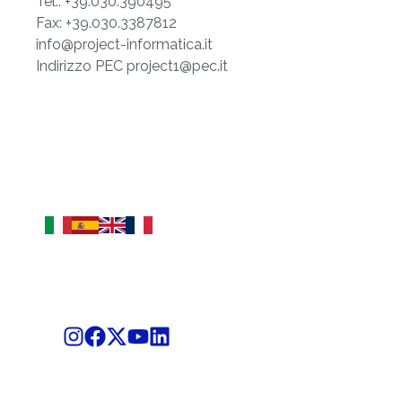
Tel.: +39.030.390495
Fax: +39.030.3387812
info@project-informatica.it
Indirizzo PEC project1@pec.it